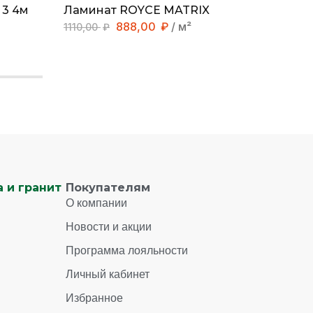
3 4м
Ламинат ROYCE MATRIX
Линол
888,00
₽
/ м²
399,0
1110,00
₽
 и гранит
Покупателям
О компании
Новости и акции
Программа лояльности
Личный кабинет
Избранное