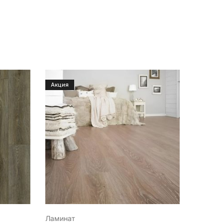
Акция
Ламинат
Линоле