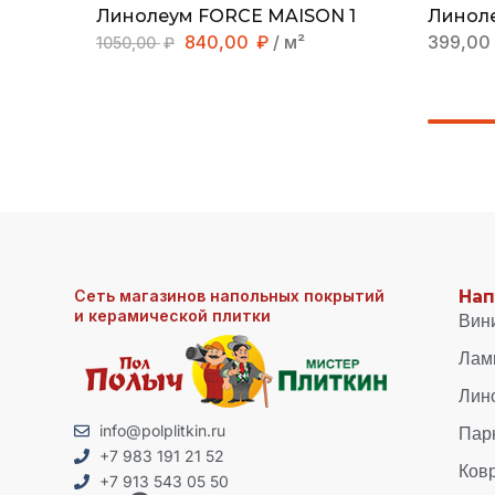
Линолеум FORCE MAISON 1
Линоле
840,00
₽
/ м²
399,00
1050,00
₽
Сеть магазинов напольных покрытий
Нап
и керамической плитки
Вин
Лам
Лин
Пар
info@polplitkin.ru
+7 983 191 21 52
Ков
+7 913 543 05 50