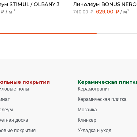
ум STIMUL / OLBANY 3
Линолеум BONUS NERO 
₽
/ м ²
629,00
₽
/ м²
740,00
₽
ольные покрытия
Керамическая плитка
иловые полы
Керамогранит
инат
Керамическая плитка
олеум
Мозаика
кетная доска
Клинкер
ровые покрытия
Укладка и уход