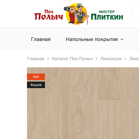
Пол
Сеть
Полыч
магазинов
и
напольных
Мистер
покрытий
Плиткин
и
Главная
Напольные покрытия
керамической
плитки
Главная
Каталог Пол Полыч
Линолеум
Лин
Хит
Акция