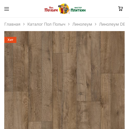
Главная
Каталог Пол Полыч
Линолеум
Линолеум DEL
Хит