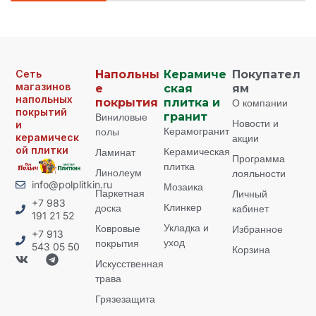
Сеть
Напольны
Керамиче
Покупател
магазинов
е
ская
ям
напольных
покрытия
плитка и
О компании
покрытий
Виниловые
гранит
Новости и
и
Керамогранит
полы
керамическ
акции
ой плитки
Керамическая
Ламинат
Программа
плитка
Линолеум
лояльности
info@polplitkin.ru
Мозаика
Паркетная
Личный
+7 983
Клинкер
доска
кабинет
191 21 52
Укладка и
Ковровые
Избранное
+7 913
уход
покрытия
543 05 50
Корзина
Искусственная
трава
Грязезащита