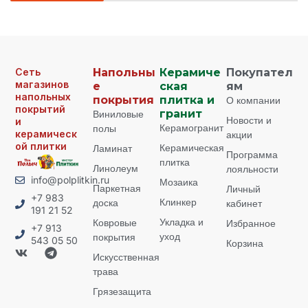
Сеть
Напольны
Керамиче
Покупател
магазинов
е
ская
ям
напольных
покрытия
плитка и
О компании
покрытий
Виниловые
гранит
Новости и
и
Керамогранит
полы
керамическ
акции
ой плитки
Керамическая
Ламинат
Программа
плитка
Линолеум
лояльности
info@polplitkin.ru
Мозаика
Паркетная
Личный
+7 983
Клинкер
доска
кабинет
191 21 52
Укладка и
Ковровые
Избранное
+7 913
уход
покрытия
543 05 50
Корзина
Искусственная
трава
Грязезащита