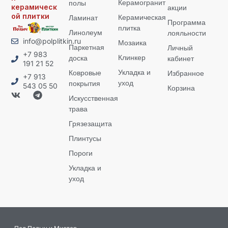
Керамогранит
полы
керамическ
акции
ой плитки
Керамическая
Ламинат
Программа
плитка
Линолеум
лояльности
info@polplitkin.ru
Мозаика
Паркетная
Личный
+7 983
Клинкер
доска
кабинет
191 21 52
Укладка и
Ковровые
Избранное
+7 913
уход
покрытия
543 05 50
Корзина
Искусственная
трава
Грязезащита
Плинтусы
Пороги
Укладка и
уход