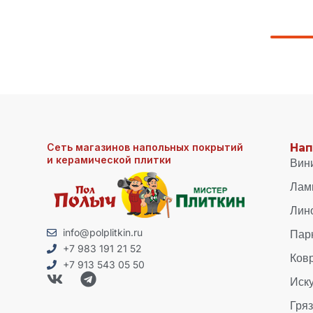
Сеть магазинов напольных покрытий
Нап
и керамической плитки
Вин
Лам
Лин
Пар
info@polplitkin.ru
+7 983 191 21 52
Ков
+7 913 543 05 50
Иск
Гря