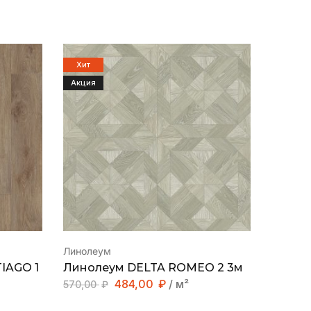
Хит
Хит
Акция
Акция
Линолеум
Линоле
IAGO 1
Линолеум DELTA ROMEO 2 3м
Линол
484,00
₽
/ м²
570,00
₽
1030,0