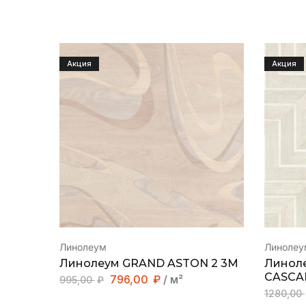
Акция
Акция
Линолеум
Линолеу
Линолеум GRAND ASTON 2 3M
Линол
CASCAD
796,00
₽
/ м²
995,00
₽
1280,00