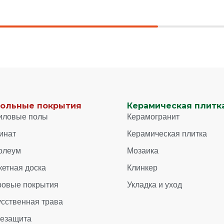
ольные покрытия
Керамическая плитка
иловые полы
Керамогранит
инат
Керамическая плитка
олеум
Мозаика
кетная доска
Клинкер
ровые покрытия
Укладка и уход
усственная трава
зезащита