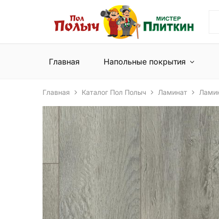
Пол
Сеть
Полыч
магазинов
и
напольных
Мистер
покрытий
Плиткин
и
Главная
Напольные покрытия
керамической
плитки
Главная
Каталог Пол Полыч
Ламинат
Лами