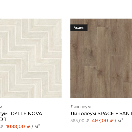
Акция
м
Линолеум
еум IDYLLE NOVA
Линолеум SPACE F SANT
 1
497,00
₽
/ м²
585,00
₽
1088,00
₽
/ м²
₽