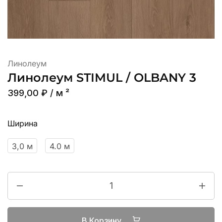
Линолеум
Линолеум STIMUL / OLBANY 3
399,00
₽
/ м ²
Ширина
3,0 м
4.0 м
В Корзину