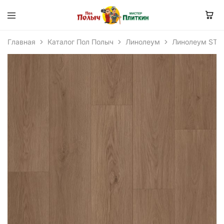
Главная
Каталог Пол Полыч
Линолеум
Линолеум STI