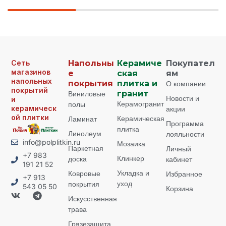
Сеть
Напольны
Керамиче
Покупател
магазинов
е
ская
ям
напольных
покрытия
плитка и
О компании
покрытий
Виниловые
гранит
Новости и
и
Керамогранит
полы
керамическ
акции
ой плитки
Керамическая
Ламинат
Программа
плитка
Линолеум
лояльности
info@polplitkin.ru
Мозаика
Паркетная
Личный
+7 983
Клинкер
доска
кабинет
191 21 52
Укладка и
Ковровые
Избранное
+7 913
уход
покрытия
543 05 50
Корзина
Искусственная
трава
Грязезащита