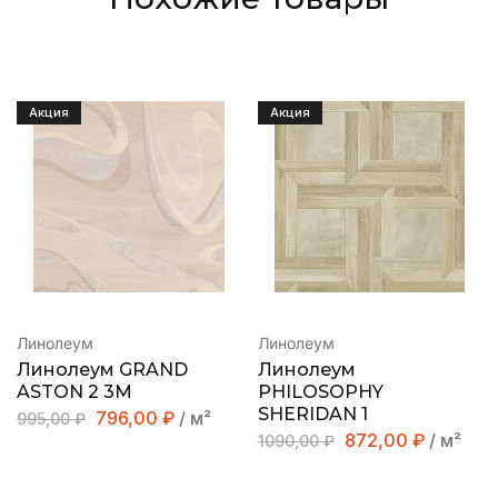
Акция
Акция
Линолеум
Линолеум
Линолеум GRAND
Линолеум
ASTON 2 3M
PHILOSOPHY
SHERIDAN 1
796,00
₽
/ м²
995,00
₽
872,00
₽
/ м²
1090,00
₽