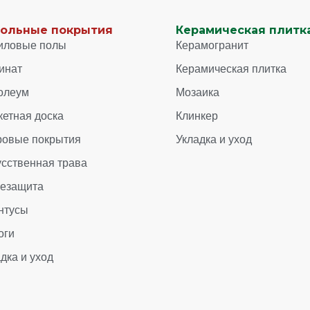
ольные покрытия
Керамическая плитка
иловые полы
Керамогранит
инат
Керамическая плитка
олеум
Мозаика
кетная доска
Клинкер
ровые покрытия
Укладка и уход
усственная трава
зезащита
нтусы
оги
дка и уход