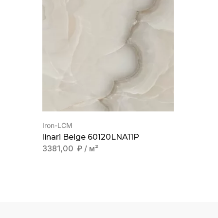
Iron-LCM
linari Beige 60120LNA11P
3381,00
₽
/ м²