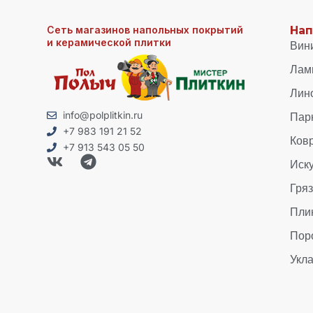
Сеть магазинов напольных покрытий
Нап
и керамической плитки
Вин
Лам
Лин
Пар
info@polplitkin.ru
+7 983 191 21 52
Ков
+7 913 543 05 50
Иск
Гря
Пли
Пор
Укла