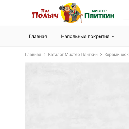
Пол
Сеть
Полыч
магазинов
и
напольных
Мистер
покрытий
Плиткин
и
Главная
Напольные покрытия
керамической
плитки
Главная
Каталог Мистер Плиткин
Керамическ