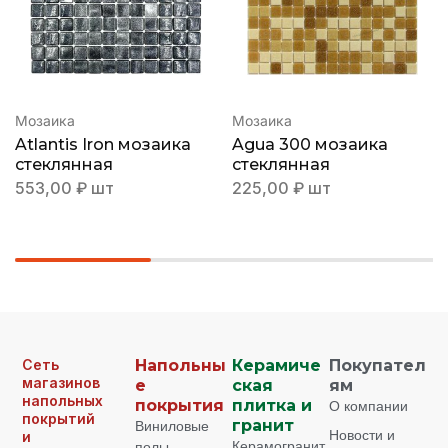
Мозаика
Мозаика
Atlantis Iron мозаика
Agua 300 мозаика
стеклянная
стеклянная
553,00
₽
шт
225,00
₽
шт
Сеть
Напольны
Керамиче
Покупател
магазинов
е
ская
ям
напольных
покрытия
плитка и
О компании
покрытий
Виниловые
гранит
Новости и
и
Керамогранит
полы