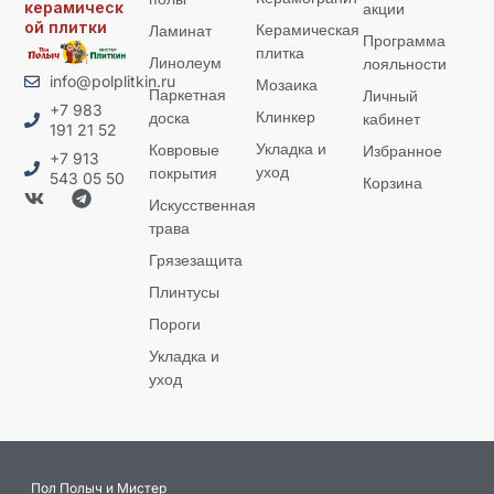
керамическ
акции
ой плитки
Керамическая
Ламинат
Программа
плитка
Линолеум
лояльности
info@polplitkin.ru
Мозаика
Паркетная
Личный
+7 983
Клинкер
доска
кабинет
191 21 52
Укладка и
Ковровые
Избранное
+7 913
уход
покрытия
543 05 50
Корзина
Искусственная
трава
Грязезащита
Плинтусы
Пороги
Укладка и
уход
Пол Полыч и Мистер