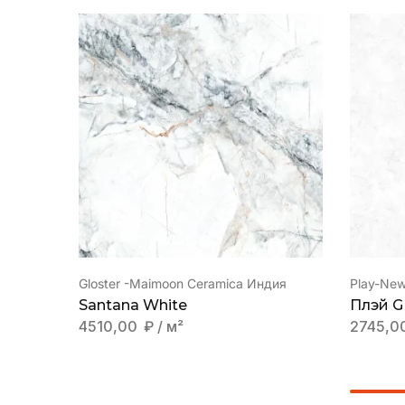
Gloster -Maimoon Ceramica Индия
Play-New
Santana White
Плэй 
4510,00
₽
/ м²
2745,0