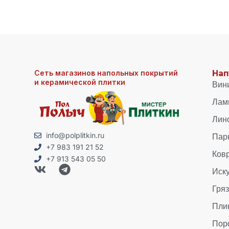
Сеть магазинов напольных покрытий
Нап
и керамической плитки
Вин
Лам
Лин
Пар
info@polplitkin.ru
+7 983 191 21 52
Ков
+7 913 543 05 50
Иск
Гря
Пли
Пор