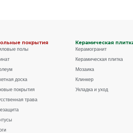
ольные покрытия
Керамическая плитка
иловые полы
Керамогранит
инат
Керамическая плитка
олеум
Мозаика
кетная доска
Клинкер
ровые покрытия
Укладка и уход
усственная трава
зезащита
нтусы
оги