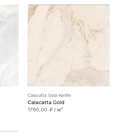
Calacatta Gold-Kerlife
Glossy 
Calacatta Gold
Lucia 
1760,00
₽
/ м²
2970,