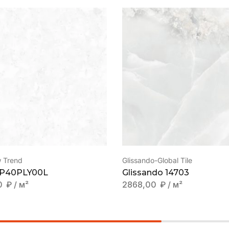
 Trend
Glissando-Global Tile
GP40PLY00L
Glissando 14703
0
₽
/ м²
2868,00
₽
/ м²