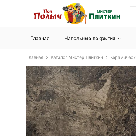
Пол
Сеть
Полыч
магазинов
и
напольных
Мистер
покрытий
Плиткин
и
Главная
Напольные покрытия
керамической
плитки
Главная
Каталог Мистер Плиткин
Керамическ