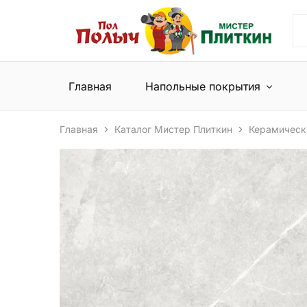
Пол
Сеть
Полыч
магазинов
и
напольных
Мистер
покрытий
Плиткин
и
Главная
Напольные покрытия
керамической
плитки
Главная
Каталог Мистер Плиткин
Керамическ