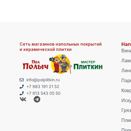
Сеть магазинов напольных покрытий
Нап
и керамической плитки
Вин
Лам
Лин
Пар
info@polplitkin.ru
+7 983 191 21 52
Ков
+7 913 543 05 50
Иск
Гря
Пли
Пор