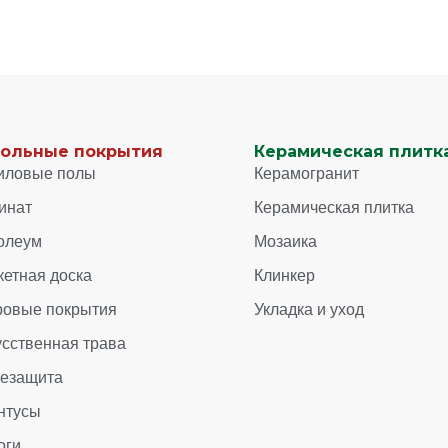
ольные покрытия
Керамическая плитка
иловые полы
Керамогранит
инат
Керамическая плитка
олеум
Мозаика
кетная доска
Клинкер
ровые покрытия
Укладка и уход
усственная трава
зезащита
нтусы
оги