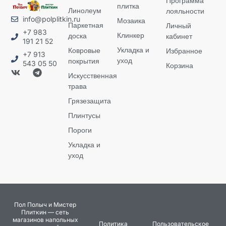
Программа
плитка
Линолеум
лояльности
info@polplitkin.ru
Мозаика
Паркетная
Личный
+7 983
Клинкер
доска
кабинет
191 21 52
Укладка и
Ковровые
Избранное
+7 913
уход
покрытия
543 05 50
Корзина
Искусственная
трава
Грязезащита
Плинтусы
Пороги
Укладка и
уход
Пол Полыч и Мистер
Плиткин — сеть
магазинов напольных
Политика
Пользовательское