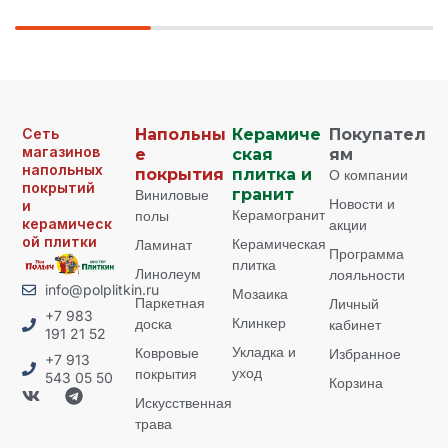
Сеть
Напольны
Керамиче
Покупател
магазинов
е
ская
ям
напольных
покрытия
плитка и
О компании
покрытий
Виниловые
гранит
Новости и
и
Керамогранит
полы
керамическ
акции
ой плитки
Керамическая
Ламинат
Программа
плитка
Линолеум
лояльности
info@polplitkin.ru
Мозаика
Паркетная
Личный
+7 983
Клинкер
доска
кабинет
191 21 52
Укладка и
Ковровые
Избранное
+7 913
уход
покрытия
543 05 50
Корзина
Искусственная
трава