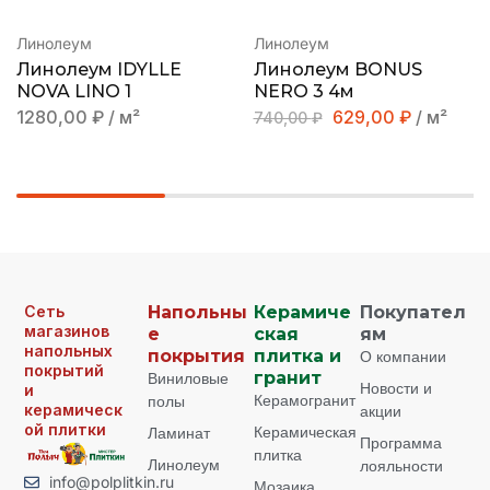
Линолеум
Линолеум
Линолеум IDYLLE
Линолеум BONUS
NOVA LINO 1
NERO 3 4м
1280,00
₽
/ м²
629,00
₽
/ м²
740,00
₽
Сеть
Напольны
Керамиче
Покупател
магазинов
е
ская
ям
напольных
покрытия
плитка и
О компании
покрытий
Виниловые
гранит
Новости и
и
Керамогранит
полы
керамическ
акции
ой плитки
Керамическая
Ламинат
Программа
плитка
Линолеум
лояльности
info@polplitkin.ru
Мозаика