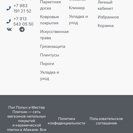
Паркетная
Личный
+7 983
Клинкер
доска
кабинет
191 21 52
Укладка и
Ковровые
Избранное
+7 913
уход
покрытия
543 05 50
Корзина
Искусственная
трава
Грязезащита
Плинтусы
Пороги
Укладка и
уход
Пол Полыч и Мистер
Плиткин — сеть
магазинов напольных
Политика
Пользовательское
покрытий
конфиденциальности
соглашение
и керамической
плитки в Абакане. Все