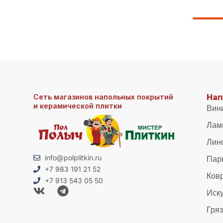
Сеть магазинов напольных покрытий
Нап
и керамической плитки
Вин
Лам
Лин
Пар
info@polplitkin.ru
+7 983 191 21 52
Ков
+7 913 543 05 50
Иск
Гря