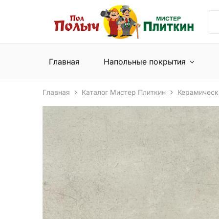
Пол
Сеть
Полыч
магазинов
и
напольных
Мистер
покрытий
Плиткин
и
Главная
Напольные покрытия
керамической
плитки
Главная
Каталог Мистер Плиткин
Керамическ