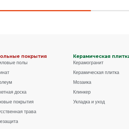
ольные покрытия
Керамическая плитка
иловые полы
Керамогранит
инат
Керамическая плитка
олеум
Мозаика
кетная доска
Клинкер
ровые покрытия
Укладка и уход
усственная трава
зезащита