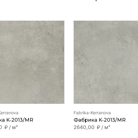
Kerranova
Fabrika-Kerranova
a K-2013/MR
Фабрика K-2013/MR
00
₽
/ м²
2640,00
₽
/ м²