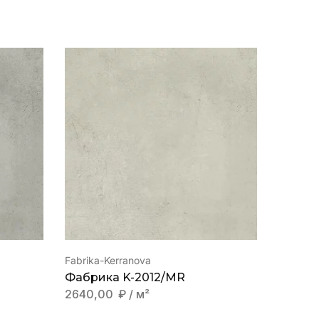
Fabrika-Kerranova
Fabrika-
Фабрика K-2012/MR
Фабри
2640,00
₽
/ м²
2640,