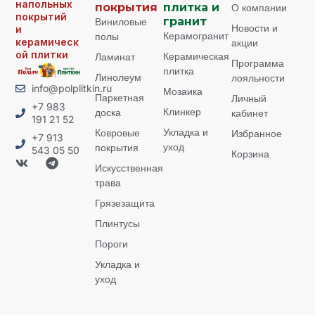
напольных
покрытия
плитка и
О компании
покрытий
Виниловые
гранит
Новости и
и
Керамогранит
полы
керамическ
акции
ой плитки
Керамическая
Ламинат
Программа
плитка
Линолеум
лояльности
info@polplitkin.ru
Мозаика
Паркетная
Личный
+7 983
Клинкер
доска
кабинет
191 21 52
Укладка и
Ковровые
Избранное
+7 913
уход
покрытия
543 05 50
Корзина
Искусственная
трава
Грязезащита
Плинтусы
Пороги
Укладка и
уход