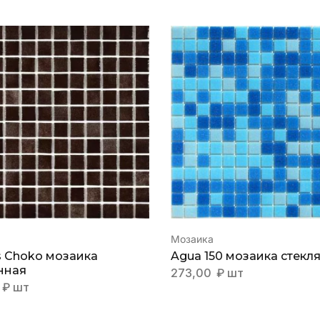
Мозаика
is Choko мозаика
Agua 150 мозаика стекл
нная
273,00
₽
шт
₽
шт