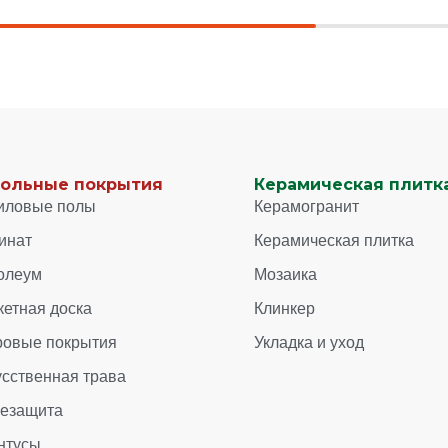
ольные покрытия
Керамическая плитка
иловые полы
Керамогранит
инат
Керамическая плитка
олеум
Мозаика
кетная доска
Клинкер
ровые покрытия
Укладка и уход
усственная трава
зезащита
нтусы