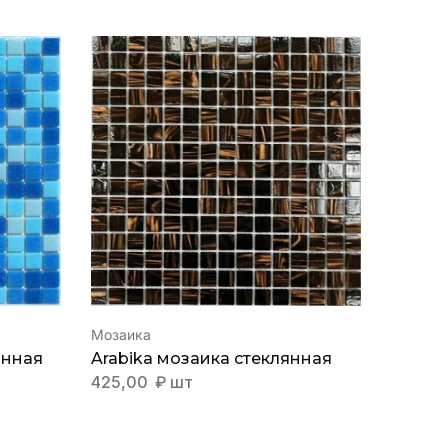
Мозаика
Мозаик
янная
Arabika мозаика стеклянная
Agua 1
425,00
₽
шт
200,0