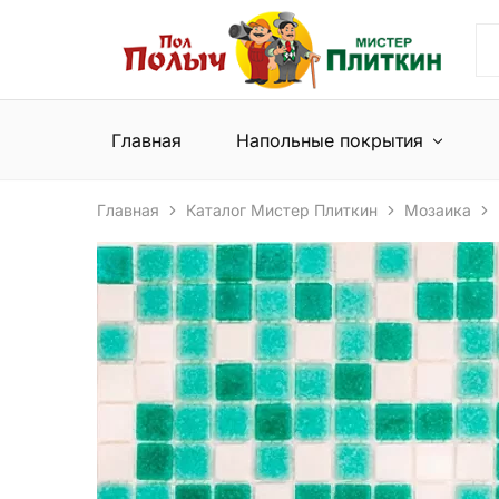
Пол
Сеть
Полыч
магазинов
и
напольных
Мистер
покрытий
Плиткин
и
Главная
Напольные покрытия
керамической
плитки
Главная
Каталог Мистер Плиткин
Мозаика