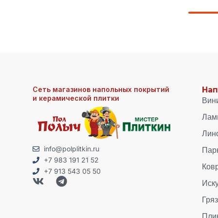
Сеть магазинов напольных покрытий
Нап
и керамической плитки
Вин
Лам
Лин
Пар
info@polplitkin.ru
+7 983 191 21 52
Ков
+7 913 543 05 50
Иск
Гря
Пли