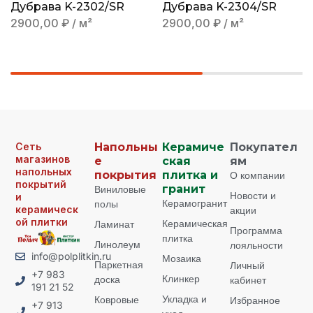
Дубрава K-2302/SR
Дубрава K-2304/SR
2900,00
₽
/ м²
2900,00
₽
/ м²
Сеть
Напольны
Керамиче
Покупател
магазинов
е
ская
ям
напольных
покрытия
плитка и
О компании
покрытий
Виниловые
гранит
Новости и
и
Керамогранит
полы
керамическ
акции
ой плитки
Керамическая
Ламинат
Программа
плитка
Линолеум
лояльности
info@polplitkin.ru
Мозаика
Паркетная
Личный
+7 983
Клинкер
доска
кабинет
191 21 52
Укладка и
Ковровые
Избранное
+7 913