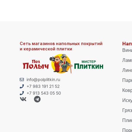
Сеть магазинов напольных покрытий
Нап
и керамической плитки
Вин
Лам
Лин
Пар
info@polplitkin.ru
+7 983 191 21 52
Ков
+7 913 543 05 50
Иск
Гря
Пли
Пор