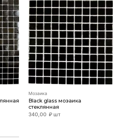
Мозаика
Мозаик
клянная
Black glass мозаика
Agua 1
стеклянная
200,0
340,00
₽
шт