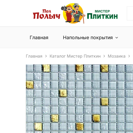
Пол
Сеть
Полыч
магазинов
и
напольных
Мистер
покрытий
Плиткин
и
Главная
Напольные покрытия
керамической
плитки
Главная
Каталог Мистер Плиткин
Мозаика