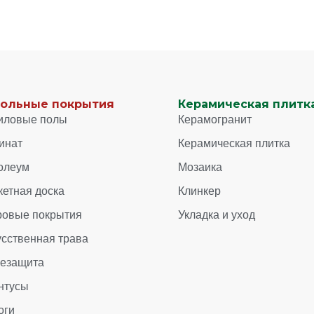
ольные покрытия
Керамическая плитка
иловые полы
Керамогранит
инат
Керамическая плитка
олеум
Мозаика
кетная доска
Клинкер
ровые покрытия
Укладка и уход
усственная трава
зезащита
нтусы
оги