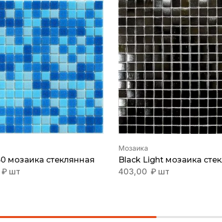
Мозаика
50 мозаика стеклянная
Black Light мозаика сте
₽
шт
403,00
₽
шт