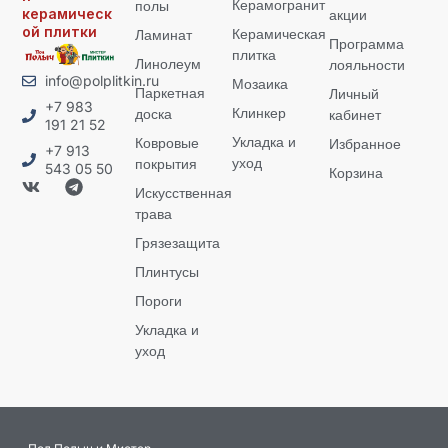
Керамогранит
полы
керамическ
акции
ой плитки
Керамическая
Ламинат
Программа
плитка
Линолеум
лояльности
info@polplitkin.ru
Мозаика
Паркетная
Личный
+7 983
Клинкер
доска
кабинет
191 21 52
Укладка и
Ковровые
Избранное
+7 913
уход
покрытия
543 05 50
Корзина
Искусственная
трава
Грязезащита
Плинтусы
Пороги
Укладка и
уход