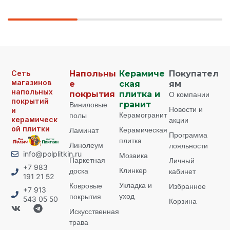
Сеть
Напольны
Керамиче
Покупател
магазинов
е
ская
ям
напольных
покрытия
плитка и
О компании
покрытий
Виниловые
гранит
Новости и
и
Керамогранит
полы
керамическ
акции
ой плитки
Керамическая
Ламинат
Программа
плитка
Линолеум
лояльности
info@polplitkin.ru
Мозаика
Паркетная
Личный
+7 983
Клинкер
доска
кабинет
191 21 52
Укладка и
Ковровые
Избранное
+7 913
уход
покрытия
543 05 50
Корзина
Искусственная
трава