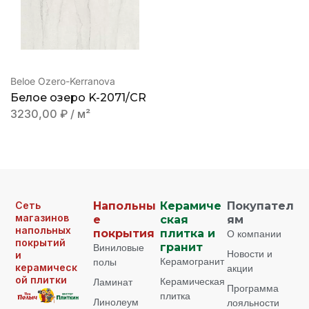
Beloe Ozero-Kerranova
Белое озеро K-2071/CR
3230,00
₽
/ м²
Сеть
Напольны
Керамиче
Покупател
магазинов
е
ская
ям
напольных
покрытия
плитка и
О компании
покрытий
Виниловые
гранит
Новости и
и
Керамогранит
полы
керамическ
акции
ой плитки
Керамическая
Ламинат
Программа
плитка
Линолеум
лояльности