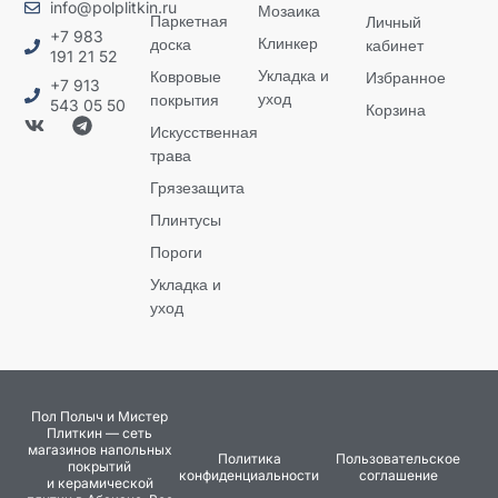
info@polplitkin.ru
Мозаика
Паркетная
Личный
+7 983
Клинкер
доска
кабинет
191 21 52
Укладка и
Ковровые
Избранное
+7 913
уход
покрытия
543 05 50
Корзина
Искусственная
трава
Грязезащита
Плинтусы
Пороги
Укладка и
уход
Пол Полыч и Мистер
Плиткин — сеть
магазинов напольных
Политика
Пользовательское
покрытий
конфиденциальности
соглашение
и керамической