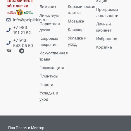
керамическ
акции
ой плитки
Керамическая
Ламинат
Программа
плитка
Линолеум
лояльности
info@polplitkin.ru
Мозаика
Паркетная
Личный
+7 983
Клинкер
доска
кабинет
191 21 52
Укладка и
Ковровые
Избранное
+7 913
уход
покрытия
543 05 50
Корзина
Искусственная
трава
Грязезащита
Плинтусы
Пороги
Укладка и
уход
Пол Полыч и Мистер