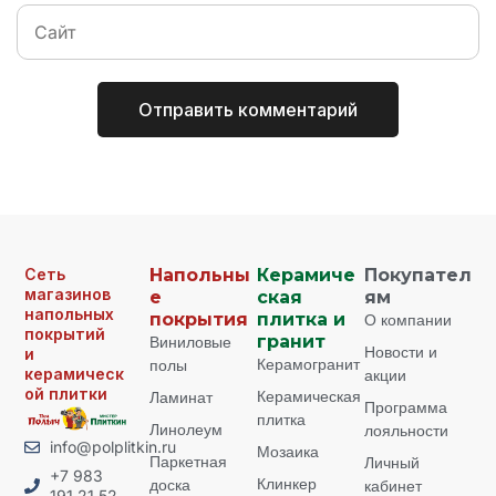
Сеть
Напольны
Керамиче
Покупател
магазинов
е
ская
ям
напольных
покрытия
плитка и
О компании
покрытий
Виниловые
гранит
Новости и
и
Керамогранит
полы
керамическ
акции
ой плитки
Керамическая
Ламинат
Программа
плитка
Линолеум
лояльности
info@polplitkin.ru
Мозаика
Паркетная
Личный
+7 983
Клинкер
доска
кабинет
191 21 52