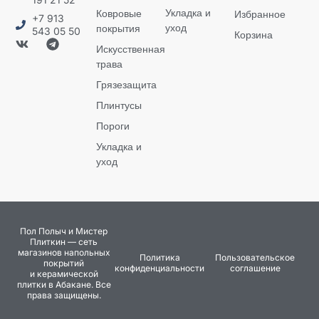
Укладка и
Ковровые
Избранное
+7 913
уход
покрытия
543 05 50
Корзина
Искусственная
трава
Грязезащита
Плинтусы
Пороги
Укладка и
уход
Пол Полыч и Мистер
Плиткин — сеть
магазинов напольных
Политика
Пользовательское
покрытий
конфиденциальности
соглашение
и керамической
плитки в Абакане. Все
права защищены.