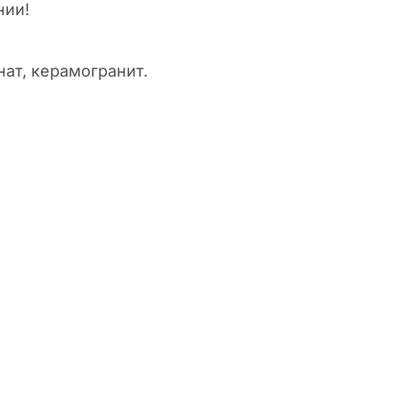
нии!
ат, керамогранит.