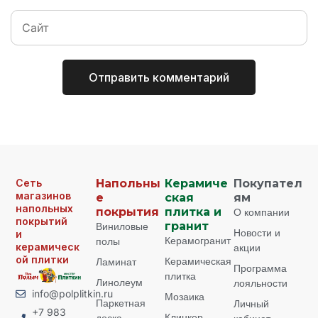
Сеть
Напольны
Керамиче
Покупател
магазинов
е
ская
ям
напольных
покрытия
плитка и
О компании
покрытий
Виниловые
гранит
Новости и
и
Керамогранит
полы
керамическ
акции
ой плитки
Керамическая
Ламинат
Программа
плитка
Линолеум
лояльности
info@polplitkin.ru
Мозаика
Паркетная
Личный
+7 983
Клинкер
доска