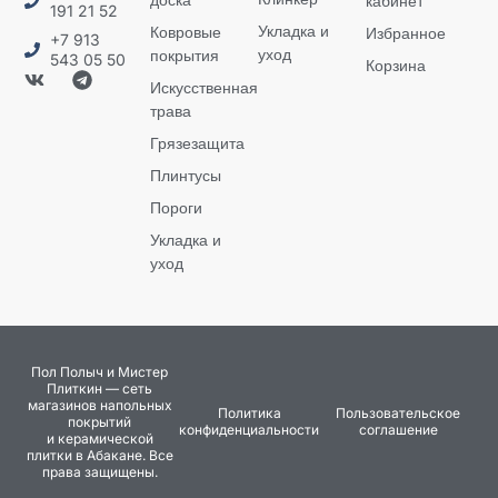
кабинет
191 21 52
Укладка и
Ковровые
Избранное
+7 913
уход
покрытия
543 05 50
Корзина
Искусственная
трава
Грязезащита
Плинтусы
Пороги
Укладка и
уход
Пол Полыч и Мистер
Плиткин — сеть
магазинов напольных
Политика
Пользовательское
покрытий
конфиденциальности
соглашение
и керамической
плитки в Абакане. Все
права защищены.