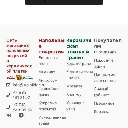
Сеть
Напольны
Керамиче
Покупател
магазинов
е
ская
ям
напольных
покрытия
плитка и
О компании
покрытий
Виниловые
гранит
Новости и
и
Керамогранит
полы
керамическ
акции
ой плитки
Керамическая
Ламинат
Программа
плитка
Линолеум
лояльности
info@polplitkin.ru
Мозаика
Паркетная
Личный
+7 983
Клинкер
доска
кабинет
191 21 52
Укладка и
Ковровые
Избранное
+7 913
уход
покрытия
543 05 50
Корзина
Искусственная
трава