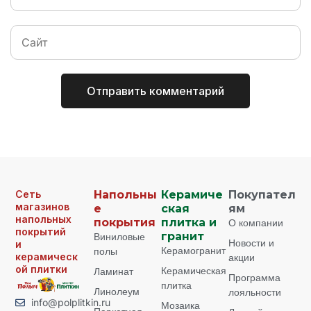
Сеть
Напольны
Керамиче
Покупател
магазинов
е
ская
ям
напольных
покрытия
плитка и
О компании
покрытий
Виниловые
гранит
Новости и
и
Керамогранит
полы
керамическ
акции
ой плитки
Керамическая
Ламинат
Программа
плитка
Линолеум
лояльности
info@polplitkin.ru
Мозаика