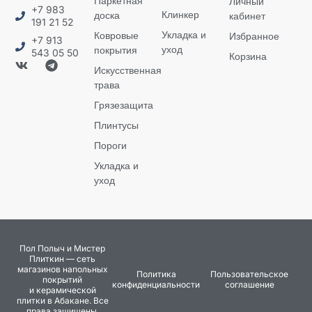
Паркетная
Личный
+7 983
Клинкер
доска
кабинет
191 21 52
Укладка и
Ковровые
Избранное
+7 913
уход
покрытия
543 05 50
Корзина
Искусственная
трава
Грязезащита
Плинтусы
Пороги
Укладка и
уход
Пол Полыч и Мистер
Плиткин — сеть
магазинов напольных
Политика
Пользовательское
покрытий
конфиденциальности
соглашение
и керамической
плитки в Абакане. Все
права защищены.