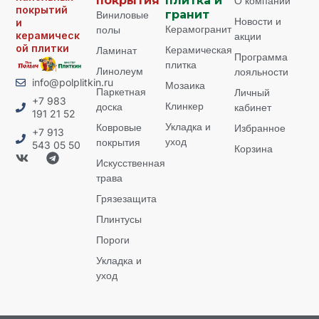
покрытия
плитка и
О компании
покрытий
Виниловые
гранит
Новости и
и
Керамогранит
полы
керамическ
акции
ой плитки
Керамическая
Ламинат
Программа
плитка
Линолеум
лояльности
info@polplitkin.ru
Мозаика
Паркетная
Личный
+7 983
Клинкер
доска
кабинет
191 21 52
Укладка и
Ковровые
Избранное
+7 913
уход
покрытия
543 05 50
Корзина
Искусственная
трава
Грязезащита
Плинтусы
Пороги
Укладка и
уход