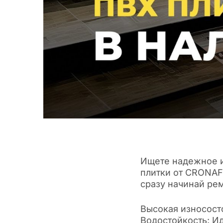
Ищете надежное и
плитки от CRONAFL
сразу начинай рем
Высокая износосто
Водостойкость: Ид