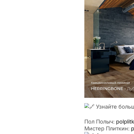
Узнайте боль
Пол Полыч:
polplitk
Мистер Плиткин:
p