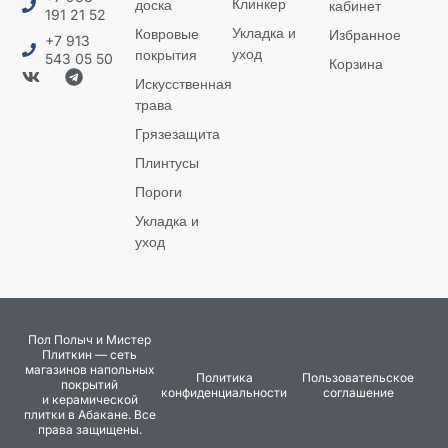
Клинкер
доска
кабинет
191 21 52
Укладка и
Ковровые
Избранное
+7 913
уход
покрытия
543 05 50
Корзина
Искусственная
трава
Грязезащита
Плинтусы
Пороги
Укладка и
уход
Пол Полыч и Мистер
Плиткин — сеть
магазинов напольных
Политика
Пользовательское
покрытий
конфиденциальности
соглашение
и керамической
плитки в Абакане. Все
права защищены.