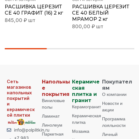
РАСШИВКА ЦЕРЕЗИТ
РАСШИВКА ЦЕРЕЗИТ
СЕ 40 ГРАФИТ (16) 2 кг
СЕ 40 БЕЛЫЙ
МРАМОР 2 кг
845,00
₽
шт
800,00
₽
шт
Сеть
Напольны
Керамиче
Покупател
магазинов
е
ская
ям
напольных
покрытия
плитка и
О компании
покрытий
Виниловые
гранит
Новости и
и
Керамогранит
полы
керамическ
акции
ой плитки
Керамическая
Ламинат
Программа
плитка
Линолеум
лояльности
info@polplitkin.ru
Мозаика
Паркетная
Личный
+7 983