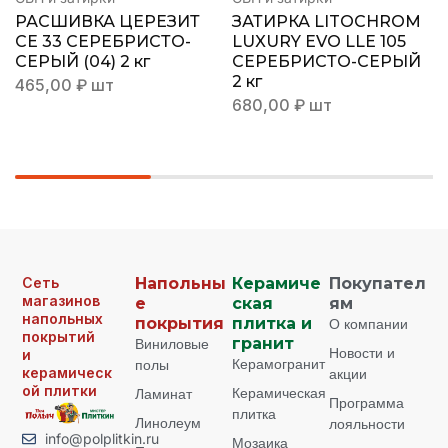
РАСШИВКА ЦЕРЕЗИТ
ЗАТИРКА LITOCHROM
СЕ 33 СЕРЕБРИСТО-
LUXURY EVO LLE 105
СЕРЫЙ (04) 2 кг
СЕРЕБРИСТО-СЕРЫЙ
2 кг
465,00
₽
шт
680,00
₽
шт
Сеть
Напольны
Керамиче
Покупател
магазинов
е
ская
ям
напольных
покрытия
плитка и
О компании
покрытий
Виниловые
гранит
Новости и
и
Керамогранит
полы
керамическ
акции
ой плитки
Керамическая
Ламинат
Программа
плитка
Линолеум
лояльности
info@polplitkin.ru
Мозаика