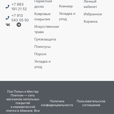
Паркетная
Личный
+7 983
Клинкер
доска
кабинет
191 21 52
Укладка и
Ковровые
Избранное
+7 913
уход
покрытия
543 05 50
Корзина
Искусственная
трава
Грязезащита
Плинтусы
Пороги
Укладка и
уход
Пол Полыч и Мистер
Плиткин — сеть
магазинов напольных
Политика
Пользовательское
покрытий
конфиденциальности
соглашение
и керамической
плитки в Абакане. Все