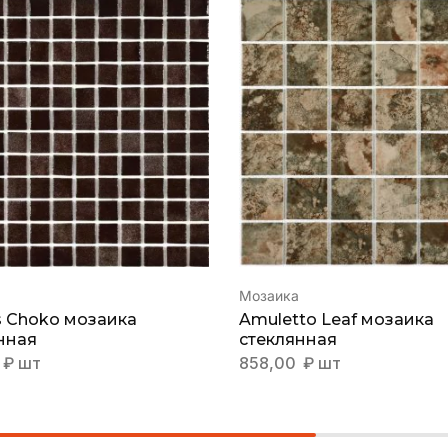
Мозаика
is Choko мозаика
Amuletto Leaf мозаика
нная
стеклянная
₽
шт
858,00
₽
шт