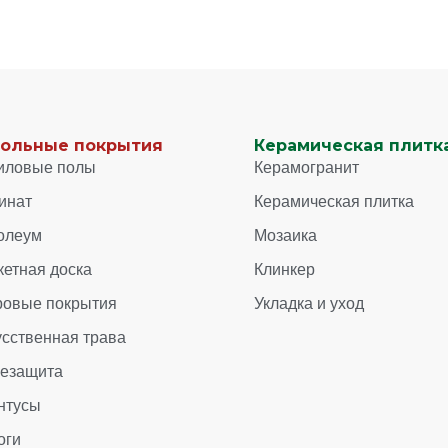
ольные покрытия
Керамическая плитка
иловые полы
Керамогранит
инат
Керамическая плитка
олеум
Мозаика
кетная доска
Клинкер
ровые покрытия
Укладка и уход
усственная трава
зезащита
нтусы
оги