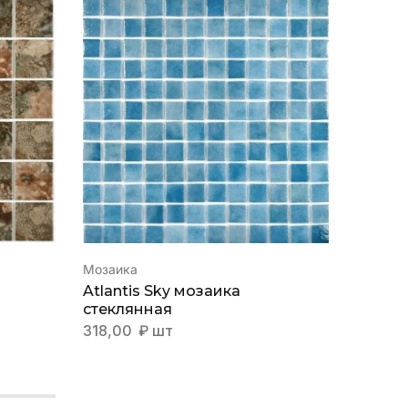
Мозаика
Мозаик
Atlantis Sky мозаика
Atlant
стеклянная
стекл
318,00
₽
шт
318,0