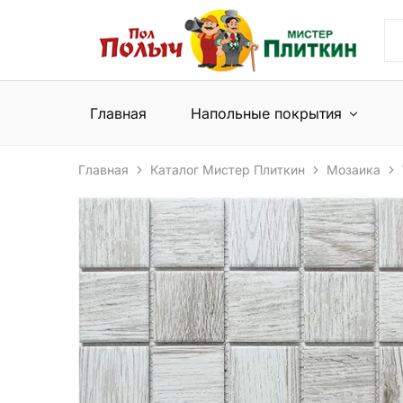
Пол
Сеть
Полыч
магазинов
и
напольных
Мистер
покрытий
Плиткин
и
Главная
Напольные покрытия
керамической
плитки
Главная
Каталог Мистер Плиткин
Мозаика