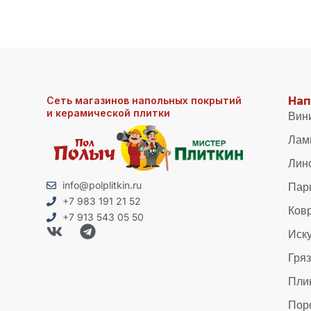
Сеть магазинов напольных покрытий
Нап
и керамической плитки
Вин
Лам
Лин
Пар
info@polplitkin.ru
+7 983 191 21 52
Ков
+7 913 543 05 50
Иск
Гря
Пли
Пор