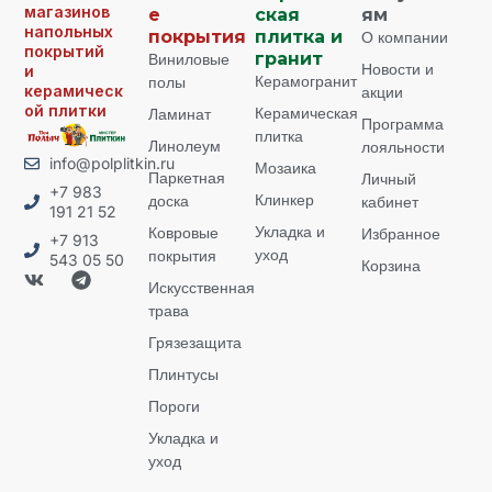
магазинов
е
ская
ям
напольных
покрытия
плитка и
О компании
покрытий
Виниловые
гранит
Новости и
и
Керамогранит
полы
керамическ
акции
ой плитки
Керамическая
Ламинат
Программа
плитка
Линолеум
лояльности
info@polplitkin.ru
Мозаика
Паркетная
Личный
+7 983
Клинкер
доска
кабинет
191 21 52
Укладка и
Ковровые
Избранное
+7 913
уход
покрытия
543 05 50
Корзина
Искусственная
трава
Грязезащита
Плинтусы
Пороги
Укладка и
уход