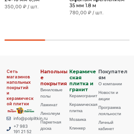
35 мм 1.8 м
350,00
₽
/ шт.
780,00
₽
/ шт.
Сеть
Напольны
Керамиче
Покупател
магазинов
е
ская
ям
напольных
покрытия
плитка и
О компании
покрытий
Виниловые
гранит
Новости и
и
Керамогранит
полы
керамическ
акции
ой плитки
Керамическая
Ламинат
Программа
плитка
Линолеум
лояльности
info@polplitkin.ru
Мозаика
Паркетная
Личный
+7 983
Клинкер
доска
кабинет
191 21 52