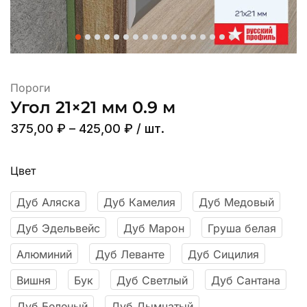
Пороги
Угол 21×21 мм 0.9 м
375,00
₽
–
425,00
₽
/ шт.
Цвет
Дуб Аляска
Дуб Камелия
Дуб Медовый
Дуб Эдельвейс
Дуб Марон
Груша белая
Алюминий
Дуб Леванте
Дуб Сицилия
Вишня
Бук
Дуб Светлый
Дуб Сантана
Дуб Беленый
Дуб Дымчатый