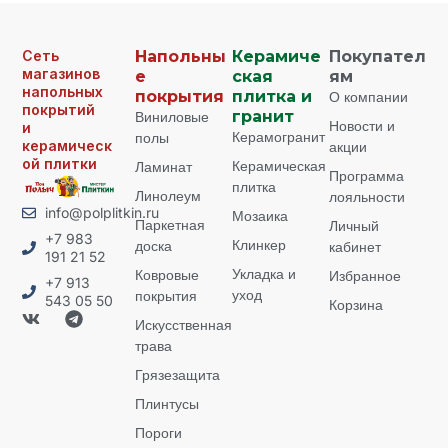
Сеть
Напольны
Керамиче
Покупател
магазинов
е
ская
ям
напольных
покрытия
плитка и
О компании
покрытий
Виниловые
гранит
Новости и
и
Керамогранит
полы
керамическ
акции
ой плитки
Керамическая
Ламинат
Программа
плитка
Линолеум
лояльности
info@polplitkin.ru
Мозаика
Паркетная
Личный
+7 983
Клинкер
доска
кабинет
191 21 52
Укладка и
Ковровые
Избранное
+7 913
уход
покрытия
543 05 50
Корзина
Искусственная
трава
Грязезащита
Плинтусы
Пороги