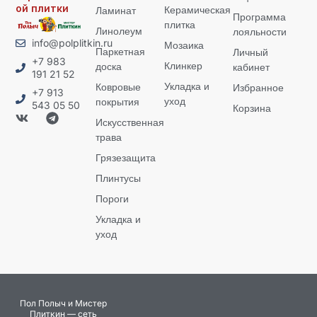
ой плитки
Керамическая
Ламинат
Программа
плитка
Линолеум
лояльности
info@polplitkin.ru
Мозаика
Паркетная
Личный
+7 983
Клинкер
доска
кабинет
191 21 52
Укладка и
Ковровые
Избранное
+7 913
уход
покрытия
543 05 50
Корзина
Искусственная
трава
Грязезащита
Плинтусы
Пороги
Укладка и
уход
Пол Полыч и Мистер
Плиткин — сеть