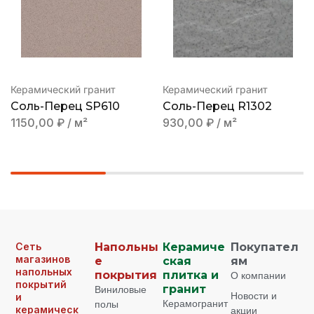
Керамический гранит
Керамический гранит
Соль-Перец SP610
Соль-Перец R1302
1150,00
₽
/ м²
930,00
₽
/ м²
Сеть
Напольны
Керамиче
Покупател
магазинов
е
ская
ям
напольных
покрытия
плитка и
О компании
покрытий
Виниловые
гранит
Новости и
и
Керамогранит
полы
керамическ
акции