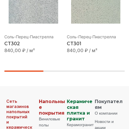
Соль-Перец-Пиастрелла
Соль-Перец-Пиастрелла
CT302
CT301
840,00
₽
/ м²
840,00
₽
/ м²
Сеть
Напольны
Керамиче
Покупател
магазинов
е
ская
ям
напольных
покрытия
плитка и
О компании
покрытий
Виниловые
гранит
Новости и
и
Керамогранит
полы
керамическ
акции