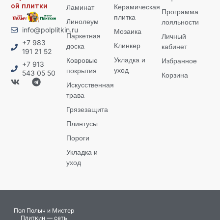
ой плитки
Керамическая
Ламинат
Программа
плитка
Линолеум
лояльности
info@polplitkin.ru
Мозаика
Паркетная
Личный
+7 983
Клинкер
доска
кабинет
191 21 52
Укладка и
Ковровые
Избранное
+7 913
уход
покрытия
543 05 50
Корзина
Искусственная
трава
Грязезащита
Плинтусы
Пороги
Укладка и
уход
Пол Полыч и Мистер
Плиткин — сеть