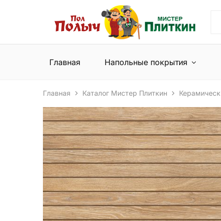
Пол
Сеть
Полыч
магазинов
и
напольных
Мистер
покрытий
Плиткин
и
Главная
Напольные покрытия
керамической
плитки
Главная
Каталог Мистер Плиткин
Керамическ