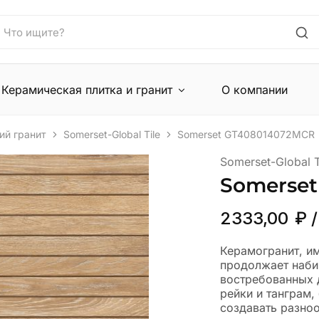
Керамическая плитка и гранит
О компании
ий гранит
Somerset-Global Tile
Somerset GT408014072MCR
Somerset-Global T
Somerse
2333,00
₽
/
Керамогранит, и
продолжает наби
востребованных д
рейки и танграм
создавать разно