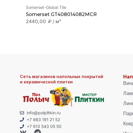
Somerset-Global Tile
Somerset GT408014082MCR
2440,00
₽
/ м²
Сеть магазинов напольных покрытий
Нап
и керамической плитки
Вин
Лам
Лин
Пар
info@polplitkin.ru
+7 983 191 21 52
Ков
+7 913 543 05 50