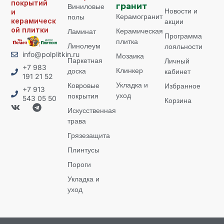
покрытий
Виниловые
гранит
Новости и
и
Керамогранит
полы
керамическ
акции
ой плитки
Керамическая
Ламинат
Программа
плитка
Линолеум
лояльности
info@polplitkin.ru
Мозаика
Паркетная
Личный
+7 983
Клинкер
доска
кабинет
191 21 52
Укладка и
Ковровые
Избранное
+7 913
уход
покрытия
543 05 50
Корзина
Искусственная
трава
Грязезащита
Плинтусы
Пороги
Укладка и
уход