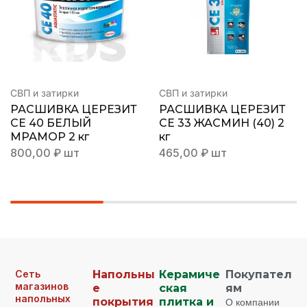
СВП и затирки
СВП и затирки
РАСШИВКА ЦЕРЕЗИТ
РАСШИВКА ЦЕРЕЗИТ
СЕ 40 БЕЛЫЙ
СЕ 33 ЖАСМИН (40) 2
МРАМОР 2 кг
кг
800,00
₽
шт
465,00
₽
шт
Сеть
Напольны
Керамиче
Покупател
магазинов
е
ская
ям
напольных
покрытия
плитка и
О компании