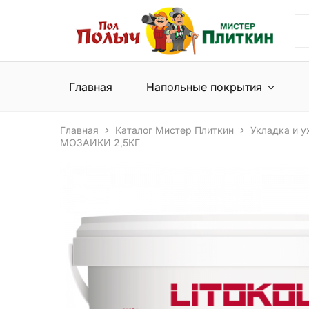
Пол
Сеть
Полыч
магазинов
и
напольных
Мистер
покрытий
Плиткин
и
Главная
Напольные покрытия
керамической
плитки
Главная
Каталог Мистер Плиткин
Укладка и у
МОЗАИКИ 2,5КГ