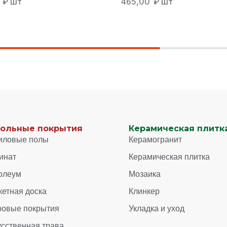
0
₽
шт
465,00
₽
шт
ольные покрытия
Керамическая плитка
иловые полы
Керамогранит
инат
Керамическая плитка
олеум
Мозаика
кетная доска
Клинкер
ровые покрытия
Укладка и уход
усственная трава