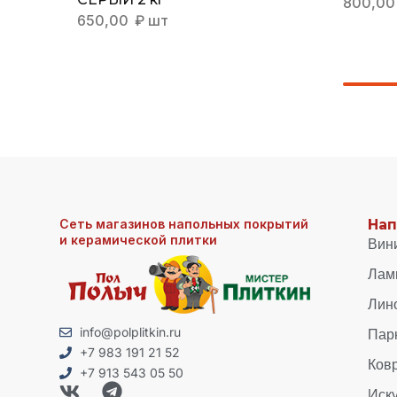
800,0
650,00
₽
шт
Сеть магазинов напольных покрытий
Нап
и керамической плитки
Вин
Лам
Лин
Пар
info@polplitkin.ru
+7 983 191 21 52
Ков
+7 913 543 05 50
Иск