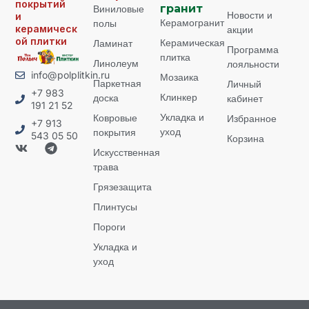
покрытий
Виниловые
гранит
Новости и
и
Керамогранит
полы
керамическ
акции
ой плитки
Керамическая
Ламинат
Программа
плитка
Линолеум
лояльности
info@polplitkin.ru
Мозаика
Паркетная
Личный
+7 983
Клинкер
доска
кабинет
191 21 52
Укладка и
Ковровые
Избранное
+7 913
уход
покрытия
543 05 50
Корзина
Искусственная
трава
Грязезащита
Плинтусы
Пороги
Укладка и
уход