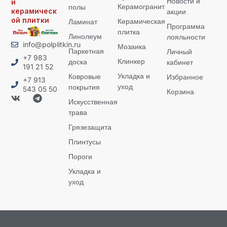
Новости и
и
Керамогранит
полы
керамическ
акции
ой плитки
Керамическая
Ламинат
Программа
плитка
Линолеум
лояльности
info@polplitkin.ru
Мозаика
Паркетная
Личный
+7 983
Клинкер
доска
кабинет
191 21 52
Укладка и
Ковровые
Избранное
+7 913
уход
покрытия
543 05 50
Корзина
Искусственная
трава
Грязезащита
Плинтусы
Пороги
Укладка и
уход