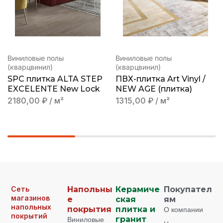
Виниловые полы
Виниловые полы
(кварцвинил)
(кварцвинил)
SPC плитка ALTA STEP
ПВХ-плитка Art Vinyl /
EXCELENTE New Lock
NEW AGE (плитка)
2180,00
₽
/ м²
1315,00
₽
/ м²
Сеть
Напольны
Керамиче
Покупател
магазинов
е
ская
ям
напольных
покрытия
плитка и
О компании
покрытий
Виниловые
гранит