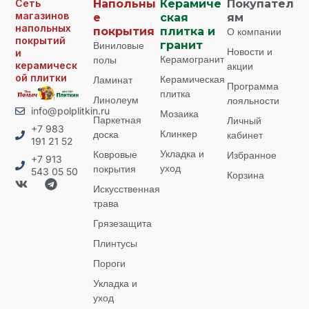
Сеть
Напольны
Керамиче
Покупател
магазинов
е
ская
ям
напольных
покрытия
плитка и
О компании
покрытий
Виниловые
гранит
Новости и
и
Керамогранит
полы
керамическ
акции
ой плитки
Керамическая
Ламинат
Программа
плитка
Линолеум
лояльности
info@polplitkin.ru
Мозаика
Паркетная
Личный
+7 983
Клинкер
доска
кабинет
191 21 52
Укладка и
Ковровые
Избранное
+7 913
уход
покрытия
543 05 50
Корзина
Искусственная
трава
Грязезащита
Плинтусы
Пороги
Укладка и
уход