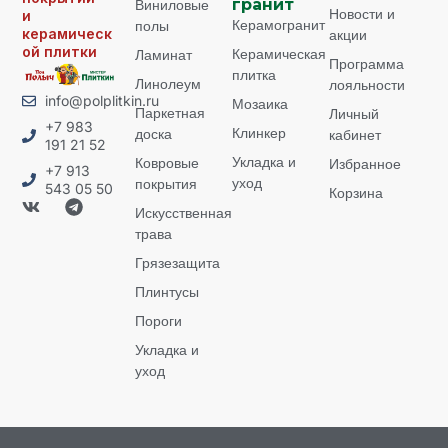
Виниловые
гранит
Новости и
и
Керамогранит
полы
керамическ
акции
ой плитки
Керамическая
Ламинат
Программа
плитка
Линолеум
лояльности
info@polplitkin.ru
Мозаика
Паркетная
Личный
+7 983
Клинкер
доска
кабинет
191 21 52
Укладка и
Ковровые
Избранное
+7 913
уход
покрытия
543 05 50
Корзина
Искусственная
трава
Грязезащита
Плинтусы
Пороги
Укладка и
уход