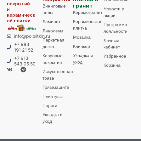
покрытий
Виниловые
гранит
Новости и
и
Керамогранит
полы
керамическ
акции
ой плитки
Керамическая
Ламинат
Программа
плитка
Линолеум
лояльности
info@polplitkin.ru
Мозаика
Паркетная
Личный
+7 983
Клинкер
доска
кабинет
191 21 52
Укладка и
Ковровые
Избранное
+7 913
уход
покрытия
543 05 50
Корзина
Искусственная
трава
Грязезащита
Плинтусы
Пороги
Укладка и
уход