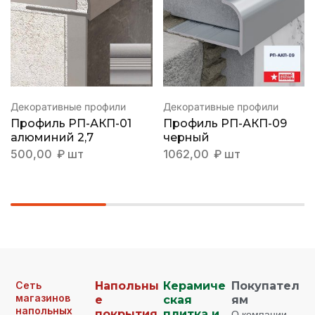
Декоративные профили
Декоративные профили
Профиль РП-АКП-01
Профиль РП-АКП-09
алюминий 2,7
черный
500,00
₽
шт
1062,00
₽
шт
Сеть
Напольны
Керамиче
Покупател
магазинов
е
ская
ям
напольных
покрытия
плитка и
О компании