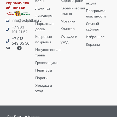
Керамогранит
полы
керамическ
акции
ой плитки
Керамическая
Ламинат
Программа
плитка
Линолеум
лояльности
info@polplitkin.ru
Мозаика
Паркетная
Личный
+7 983
Клинкер
доска
кабинет
191 21 52
Укладка и
Ковровые
Избранное
+7 913
уход
покрытия
543 05 50
Корзина
Искусственная
трава
Грязезащита
Плинтусы
Пороги
Укладка и
уход
Пол Полыч и Мистер