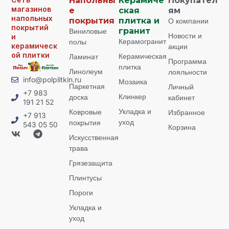
Напольны
Керамиче
Покупател
магазинов
е
ская
ям
напольных
покрытия
плитка и
О компании
покрытий
Виниловые
гранит
Новости и
и
Керамогранит
полы
керамическ
акции
ой плитки
Керамическая
Ламинат
Программа
плитка
Линолеум
лояльности
info@polplitkin.ru
Мозаика
Паркетная
Личный
+7 983
Клинкер
доска
кабинет
191 21 52
Укладка и
Ковровые
Избранное
+7 913
уход
покрытия
543 05 50
Корзина
Искусственная
трава
Грязезащита
Плинтусы
Пороги
Укладка и
уход