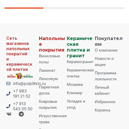
Сеть
Напольны
Керамиче
Покупател
магазинов
е
ская
ям
напольных
покрытия
плитка и
О компании
покрытий
Виниловые
гранит
Новости и
и
Керамогранит
полы
керамическ
акции
ой плитки
Керамическая
Ламинат
Программа
плитка
Линолеум
лояльности
info@polplitkin.ru
Мозаика
Паркетная
Личный
+7 983
Клинкер
доска
кабинет
191 21 52
Укладка и
Ковровые
Избранное
+7 913
уход
покрытия
543 05 50
Корзина
Искусственная
трава