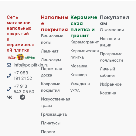
Сеть
Напольны
Керамиче
Покупател
магазинов
е
ская
ям
напольных
покрытия
плитка и
О компании
покрытий
Виниловые
гранит
Новости и
и
Керамогранит
полы
керамическ
акции
ой плитки
Керамическая
Ламинат
Программа
плитка
Линолеум
лояльности
info@polplitkin.ru
Мозаика
Паркетная
Личный
+7 983
Клинкер
доска
кабинет
191 21 52
Укладка и
Ковровые
Избранное
+7 913
уход
покрытия
543 05 50
Корзина
Искусственная
трава
Грязезащита
Плинтусы
Пороги