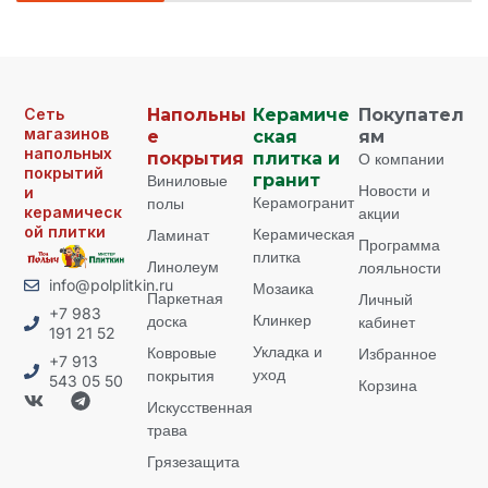
Сеть
Напольны
Керамиче
Покупател
магазинов
е
ская
ям
напольных
покрытия
плитка и
О компании
покрытий
Виниловые
гранит
Новости и
и
Керамогранит
полы
керамическ
акции
ой плитки
Керамическая
Ламинат
Программа
плитка
Линолеум
лояльности
info@polplitkin.ru
Мозаика
Паркетная
Личный
+7 983
Клинкер
доска
кабинет
191 21 52
Укладка и
Ковровые
Избранное
+7 913
уход
покрытия
543 05 50
Корзина
Искусственная
трава
Грязезащита